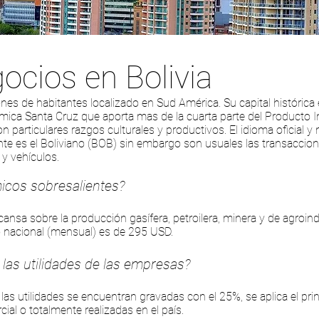
cios en Bolivia
es de habitantes localizado en Sud América. Su capital histórica es
mica Santa Cruz que aporta mas de la cuarta parte del Producto Int
particulares razgos culturales y productivos. El idioma oficial y
ente es el Boliviano (BOB) sin embargo son usuales las transacci
y vehículos.
icos sobresalientes?
sa sobre la producción gasífera, petroilera, minera y de agroindus
o nacional (mensual) es de 295 USD.
a las utilidades de las empresas?
 las utilidades se encuentran gravadas con el 25%, se aplica el princ
cial o totalmente realizadas en el país.