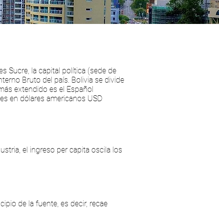
 Sucre, la capital política (sede de
erno Bruto del país. Bolivia se divide
 más extendido es el Español
ones en dólares americanos USD
tria, el ingreso per capita oscila los
ipio de la fuente, es decir, recae