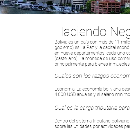
Haciendo Nego
Bolivia es un país con más de 11 millon
gobierno) es La Paz y la capital econó
en nueve departamentos, cada uno con 
(castellano). La moneda de uso corri
principalmente para bienes inmuebles 
Cuales son los razgos económ
Economía: La economía boliviana descan
4.000 USD anuales y el salario mínim
Cual es la carga tributaria par
Dentro del sistema tributario boliviano
sobre las utlidades por actividades par