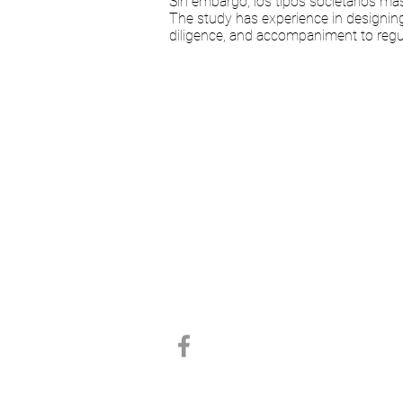
Sin embargo, los tipos societarios m
The study has experience in designin
diligence, and accompaniment to regul
CONTACT INFO
info@cespedesdecol.com
+591 3 343 0056