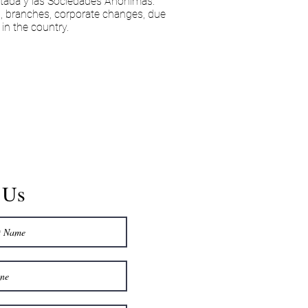
itada y las Sociedades Anónimas.
s, branches, corporate changes, due
in the country.
 Us