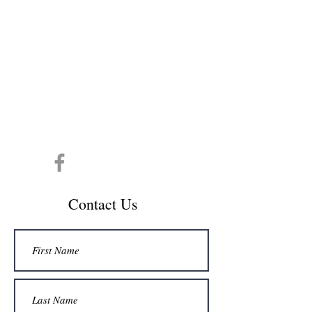
CONTACT INFO
info@cespedesdecol.com
Conta
ct Us